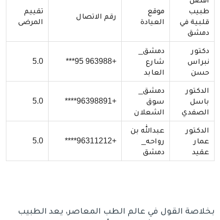
طبيب
موقع
تقييم
رقم الاتصال
قلبية في
العيادة
المرضى
دمشق
دكتور
دمشق_
نبراس
شارع
+963988 95***
5.0
حسن
العابد
الدكتور
دمشق_
باسل
سوق
+96398891****
5.0
الصفدي
الشعلان
الدكتور
عبدالله بن
عمار
رواحه_
+96311212****
5.0
عقيد
دمشق
بخلاصة القول في عالم الطب المعاصر، يعد الطبيب