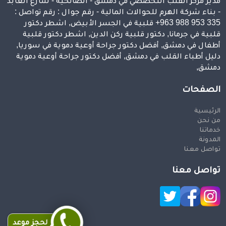
مدير مركز القلب التخصصي في دمشق - الصالحية - شارع العابد
- بناء شركة الهرم للحوالات المالية - رقم جوال : رقم تواصل :
⁦+963 988 953 335⁩ قلبية في الجسر الأبيض, اشطر دكتور
قلبية في جرمانا, دكتور قلبية ركن الدين, اشطر دكتور قلبية
أطفال في دمشق, أفضل دكتور جراحة أوعية دموية في سوريا,
دليل أطباء القلب في دمشق, أفضل دكتور جراحة أوعية دموية
دمشق,
الصفحات
الرئيسية
من نحن
خدماتنا
المدونة
تواصل معنا
تواصل معنا
لحجز موعد