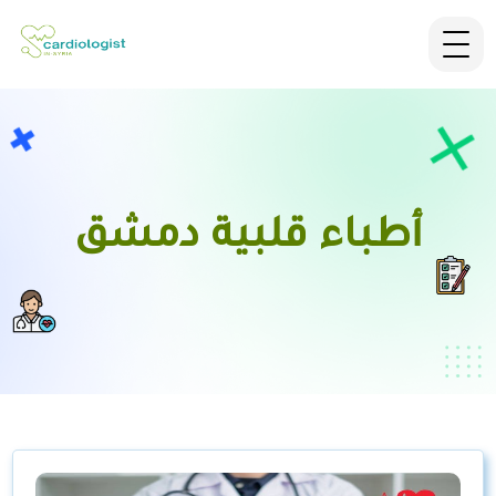
أطباء قلبية دمشق