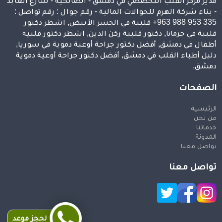
مدير مركز القلب التخصصي في دمشق - الصالحية - شارع العابد
- بناء شركة الهرم للحوالات المالية - رقم جوال : رقم تواصل :
⁦+963 988 953 335⁩ قلبية في الجسر الأبيض, اشطر دكتور
قلبية في جرمانا, دكتور قلبية ركن الدين, اشطر دكتور قلبية
أطفال في دمشق, أفضل دكتور جراحة أوعية دموية في سوريا,
دليل أطباء القلب في دمشق, أفضل دكتور جراحة أوعية دموية
دمشق,
الصفحات
الرئيسية
من نحن
خدماتنا
المدونة
تواصل معنا
تواصل معنا
لحجز موعد