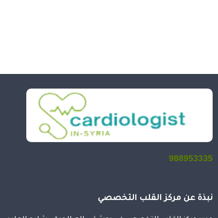
988953335
نبذة عن مركز القلب التخصصي